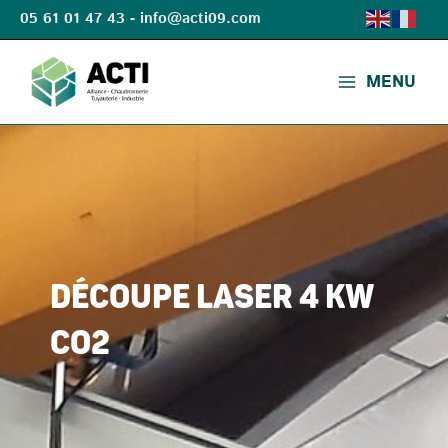
Aller
05 61 01 47 43 - info@acti09.com
au
MAIN
contenu
MENU
MENU
DÉCOUPE LASER 4 KW
CO2