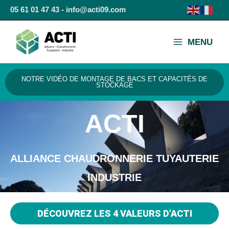
Aller
05 61 01 47 43 - info@acti09.com
au
MAIN
contenu
MENU
MENU
NOTRE VIDÉO DE MONTAGE DE BACS ET CAPACITÉS DE
STOCKAGE
ACTI
ALLIANCE CHAUDRONNERIE TUYAUTERIE
INDUSTRIE
DÉCOUVREZ LES 4 VALEURS D'ACTI